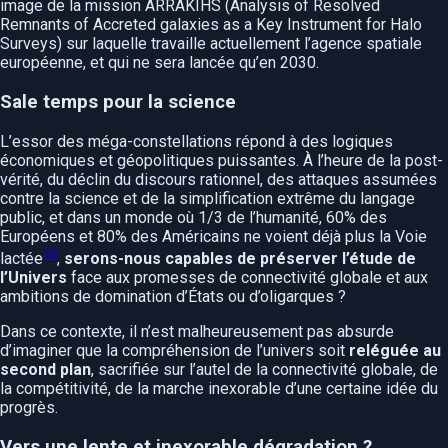
image de la mission ARRAKIHS (Analysis of Resolved
Remnants of Accreted galaxies as a Key Instrument for Halo
Surveys) sur laquelle travaille actuellement l’agence spatiale
européenne, et qui ne sera lancée qu’en 2030.
Sale temps pour la science
L’essor des méga-constellations répond à des logiques
économiques et géopolitiques puissantes. À l’heure de la post-
vérité, du déclin du discours rationnel, des attaques assumées
contre la science et de la simplification extrême du langage
public, et dans un monde où 1/3 de l’humanité, 60% des
Européens et 80% des Américains ne voient déjà plus la Voie
10
lactée
,
serons-nous capables de préserver l’étude de
l’Univers
face aux promesses de connectivité globale et aux
ambitions de domination d’États ou d’oligarques ?
Dans ce contexte, il n’est malheureusement pas absurde
d’imaginer que la compréhension de l’univers soit
reléguée au
second plan
, sacrifiée sur l’autel de la connectivité globale, de
la compétitivité, de la marche inexorable d’une certaine idée du
progrès.
Vers une lente et inexorable dégradation ?