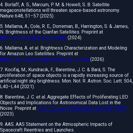
4. Borlaff, A. S., Marcum, P. M. & Howell, S. B. Satellite
megaconstellations will threaten space-based astronomy.
Nature 648, 51–57 (2025).
5. Mallama, A., Cole, R. E., Dorreman, B., Harrington, S. & James,
N. Brightness of the Qianfan Satellites. Preprint at
http://arxiv.org/abs/2409.20432
(2024).
6. Mallama, A. et al. Brightness Characterization and Modeling
for Amazon Leo Satellites. Preprint at
https://doi.org/10.48550/arXiv.2601.07708
(2026).
7. Kocifaj, M., Kundracik, F., Barentine, J. C. & Bará, S. The
proliferation of space objects is a rapidly increasing source of
artificial night sky brightness. Mon. Not. R. Astron. Soc. Lett. 504,
L40–L44 (2021).
8. Barentine, J. C. et al. Aggregate Effects of Proliferating LEO
Objects and Implications for Astronomical Data Lost in the
Noise. Preprint at
https://doi.org/10.48550/arXiv.2302.00769
(2023).
9. AAS. AAS Statement on the Atmospheric Impacts of
Spacecraft Reentries and Launches.