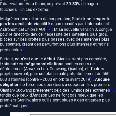
l’observatoire Vera Rubin, on prévoit
20-80%
d’images
1
touchées
, un cas extrême.
Malgré certains efforts de coopération, Starlink
ne respecte
pas les seuils de visibilité
recommandés par l’International
1
,
2
,
3
Astronomical Union (IAU)
. Et sa nouvelle version 3, conçue
pour le direct-to-device, nécessite des satellites plus gros,
placés sur des orbites plus basses, avec des antennes plus
puissantes, créant des perturbations plus intenses et moins
2
prédictibles
.
Surtout,
ce n’est que le début.
Starlink n’est pas complète,
trois autres mégaconstellations
sont en cours de
déploiement (Amazon Leo, Guowang, Qianfan), et d’autres
projets suivront, pour un total cumulé potentiellement de 560
4
000 satellites (contre ~2000 en orbite avant 2019)
.
Aucune
obligation
ne force ces opérateurs à coopérer : les premiers
2
,
5
Qianfan/Guowang présentent déjà des luminosités extrêmes
,
tandis que ceux d’Amazon Leo ne font pas mieux que les
premiers Starlink alors qu’ils sont situés à des altitudes plus
6
problématiques
.